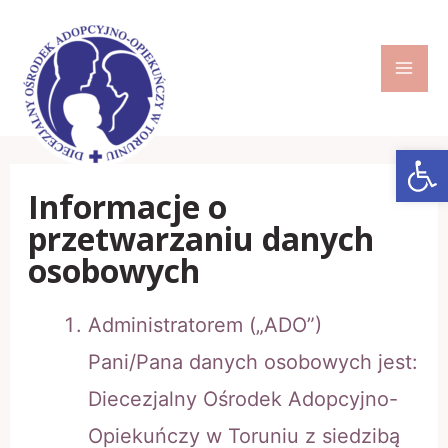
Skip
to
content
MA
ME
Open
Informacje o
przetwarzaniu danych
osobowych
Administratorem („ADO”)
Pani/Pana danych osobowych jest:
Diecezjalny Ośrodek Adopcyjno-
Opiekuńczy w Toruniu z siedzibą