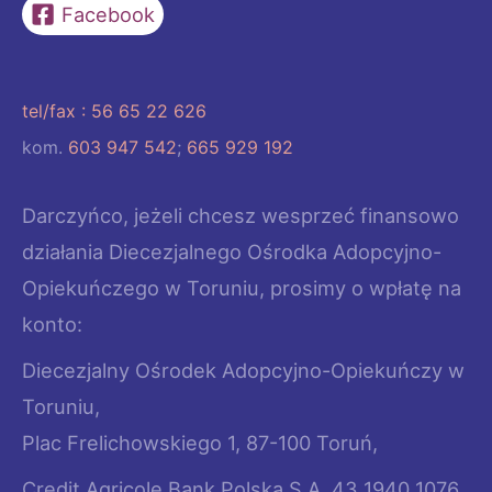
Facebook
tel/fax : 56 65 22 626
kom.
603 947 542
;
665 929 192
Darczyńco, jeżeli chcesz wesprzeć finansowo
działania Diecezjalnego Ośrodka Adopcyjno-
Opiekuńczego w Toruniu, prosimy o wpłatę na
konto:
Diecezjalny Ośrodek Adopcyjno-Opiekuńczy w
Toruniu,
Plac Frelichowskiego 1, 87-100 Toruń,
Credit Agricole Bank Polska S.A. 43 1940 1076