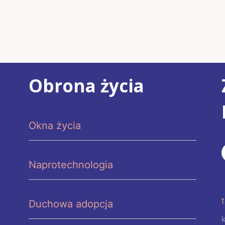
Obrona życia
Okna życia
Naprotechnologia
Duchowa adopcja