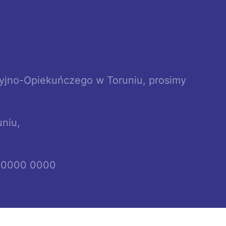
cyjno-Opiekuńczego w Toruniu, prosimy
niu,
6 0000 0000