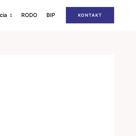
cia
RODO
BIP
KONTAKT