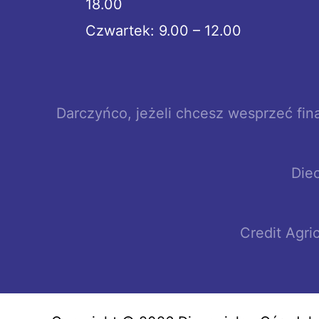
18.00
Czwartek: 9.00 – 12.00
Darczyńco, jeżeli chcesz wesprzeć fi
Die
Credit Agr