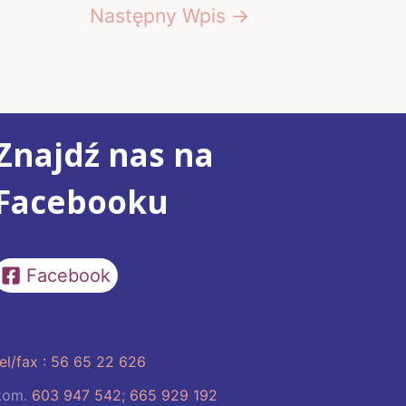
Następny Wpis
→
Znajdź nas na
Facebooku
Facebook
tel/fax : 56 65 22 626
kom.
603 947 542
;
665 929 192