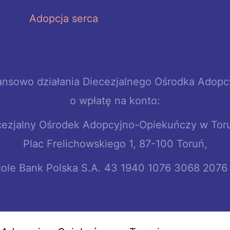
Adopcja serca
nansowo działania Diecezjalnego Ośrodka Adop
o wpłatę na konto:
cezjalny Ośrodek Adopcyjno-Opiekuńczy w Toru
Plac Frelichowskiego 1, 87-100 Toruń,
icole Bank Polska S.A. 43 1940 1076 3068 207