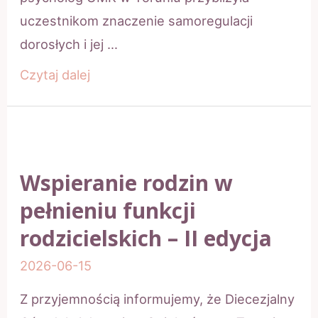
uczestnikom znaczenie samoregulacji
dorosłych i jej …
Warsztaty
Czytaj dalej
poświęcone
samoregulacji
opiekunów
oraz
Wspieranie rodzin w
wspieraniu
pełnieniu funkcji
dzieci
rodzicielskich – II edycja
2026-06-15
Z przyjemnością informujemy, że Diecezjalny