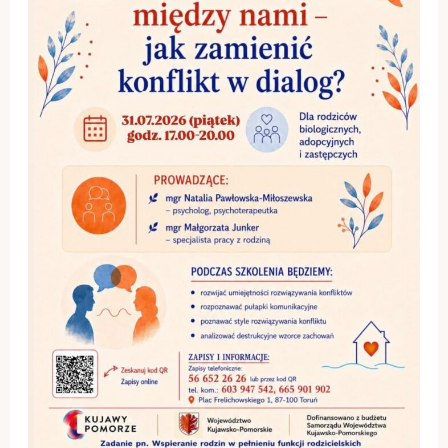
sensoryczne
spotkanie
dla
małych
i
dużych