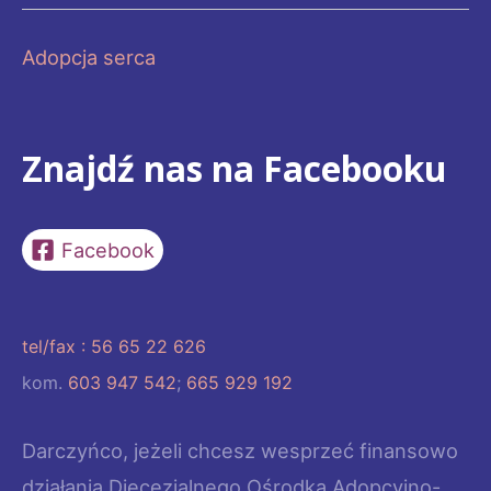
Adopcja serca
Znajdź nas na Facebooku
Facebook
tel/fax : 56 65 22 626
kom.
603 947 542
;
665 929 192
Darczyńco, jeżeli chcesz wesprzeć finansowo
działania Diecezjalnego Ośrodka Adopcyjno-