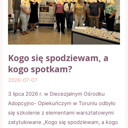
II
edycja
2026
Kogo się spodziewam, a
kogo spotkam?
2026-07-07
3 lipca 2026 r. w Diecezjalnym Ośrodku
Adopcyjno- Opiekuńczym w Toruniu odbyło
się szkolenie z elementami warsztatowymi
zatytułowane „Kogo się spodziewam, a kogo