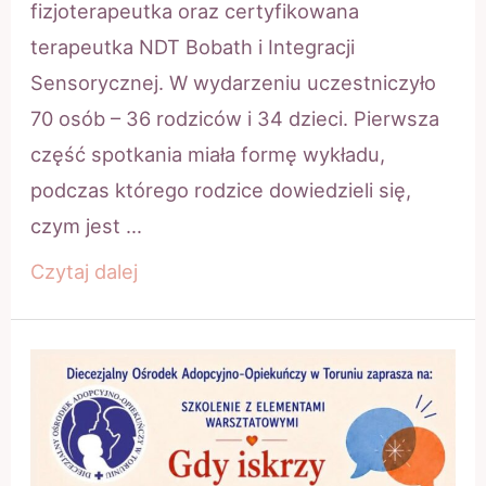
fizjoterapeutka oraz certyfikowana
terapeutka NDT Bobath i Integracji
Sensorycznej. W wydarzeniu uczestniczyło
70 osób – 36 rodziców i 34 dzieci. Pierwsza
część spotkania miała formę wykładu,
podczas którego rodzice dowiedzieli się,
czym jest …
Poznaj,
Czytaj dalej
zrozum,
doświadczaj.
Dotknij,
poczuj,
odkryj
–