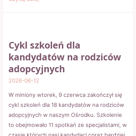
rodzin
w
pełnieniu
funkcji
Cykl szkoleń dla
rodzicielskich
kandydatów na rodziców
–
adopcyjnych
II
edycja
2026-06-12
W miniony wtorek, 9 czerwca zakończył się
cykl szkoleń dla 18 kandydatów na rodziców
adopcyjnych w naszym Ośrodku. Szkolenie
to obejmowało 11 spotkań ze specjalistami, w
czasie których nasi kandydaci coraz bardziej