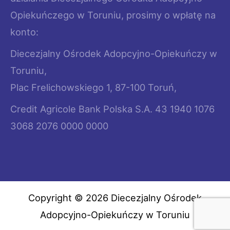
Opiekuńczego w Toruniu, prosimy o wpłatę na
konto:
Diecezjalny Ośrodek Adopcyjno-Opiekuńczy w
Toruniu,
Plac Frelichowskiego 1, 87-100 Toruń,
Credit Agricole Bank Polska S.A. 43 1940 1076
3068 2076 0000 0000
Copyright © 2026 Diecezjalny Ośrodek
Adopcyjno-Opiekuńczy w Toruniu