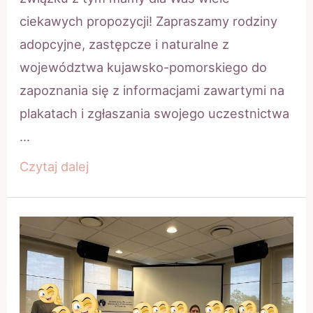
ciekawych propozycji! Zapraszamy rodziny
adopcyjne, zastępcze i naturalne z
województwa kujawsko-pomorskiego do
zapoznania się z informacjami zawartymi na
plakatach i zgłaszania swojego uczestnictwa
…
Wspieranie
Czytaj dalej
rodzin
w
pełnieniu
funkcji
rodzicielskich
–