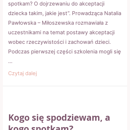
spotkam? O dojrzewaniu do akceptacji
dziecka takim, jakie jest”. Prowadząca Natalia
Pawłowska – Miłoszewska rozmawiała z
uczestnikami na temat postawy akceptacji
wobec rzeczywistości i zachowań dzieci.
Podczas pierwszej części szkolenia mogli się
…
Kogo
Czytaj dalej
się
spodziewam,
a
kogo
Kogo się spodziewam, a
spotkam?
kogo spotkam?