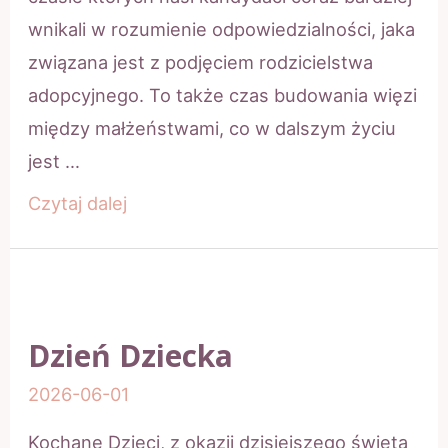
wnikali w rozumienie odpowiedzialności, jaka
związana jest z podjęciem rodzicielstwa
adopcyjnego. To także czas budowania więzi
między małżeństwami, co w dalszym życiu
jest …
Cykl
Czytaj dalej
szkoleń
dla
kandydatów
na
Dzień Dziecka
rodziców
2026-06-01
adopcyjnych
Kochane Dzieci, z okazji dzisiejszego święta