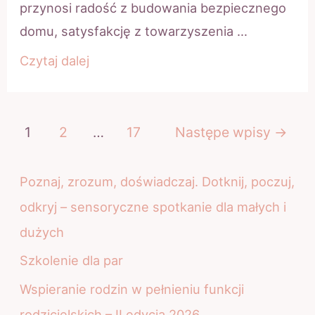
przynosi radość z budowania bezpiecznego
domu, satysfakcję z towarzyszenia …
Dzień
Czytaj dalej
Rodzicielstwa
Zastępczego
Stronicowanie
1
2
…
17
Następe wpisy →
wpisów
Poznaj, zrozum, doświadczaj. Dotknij, poczuj,
odkryj – sensoryczne spotkanie dla małych i
dużych
Szkolenie dla par
Wspieranie rodzin w pełnieniu funkcji
rodzicielskich – II edycja 2026