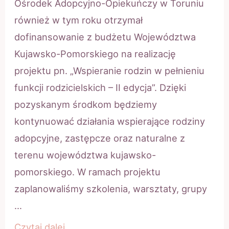
Ośrodek Adopcyjno-Opiekuńczy w Toruniu
również w tym roku otrzymał
dofinansowanie z budżetu Województwa
Kujawsko-Pomorskiego na realizację
projektu pn. „Wspieranie rodzin w pełnieniu
funkcji rodzicielskich – II edycja”. Dzięki
pozyskanym środkom będziemy
kontynuować działania wspierające rodziny
adopcyjne, zastępcze oraz naturalne z
terenu województwa kujawsko-
pomorskiego. W ramach projektu
zaplanowaliśmy szkolenia, warsztaty, grupy
…
Wspieranie
Czytaj dalej