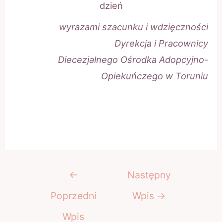
dzień
wyrazami szacunku i wdzięczności
Dyrekcja i Pracownicy
Diecezjalnego Ośrodka Adopcyjno-
Opiekuńczego w Toruniu
Nawigacja
←
Następny
wpisu
Poprzedni
Wpis
→
Wpis