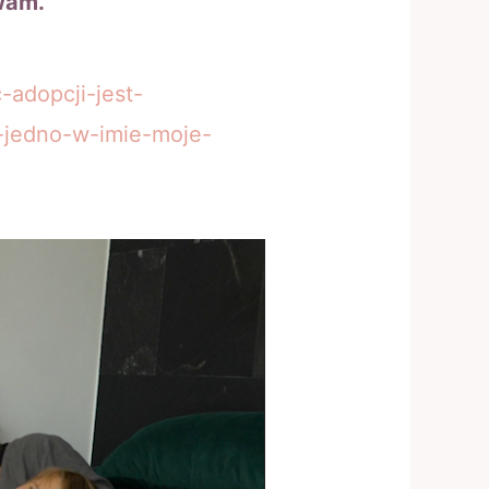
wam.
-adopcji-jest-
-jedno-w-imie-moje-