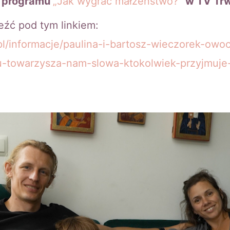
 programu
„Jak wygrać małżeństwo?”
w TV Tr
eźć pod tym linkiem:
pl/informacje/paulina-i-bartosz-wieczorek-owoc
-towarzysza-nam-slowa-ktokolwiek-przyjmuje