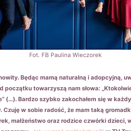
Fot. FB Paulina Wieczorek
mowity. Będąc mamą naturalną i adopcyjną, 
Od początku towarzyszą nam słowa: „Ktokolwi
e” (…). Bardzo szybko zakochałem się w każdym
. Czuję w sobie radość, że mam taką gromadkę
rek, małżeństwo oraz rodzice czwórki dzieci, w