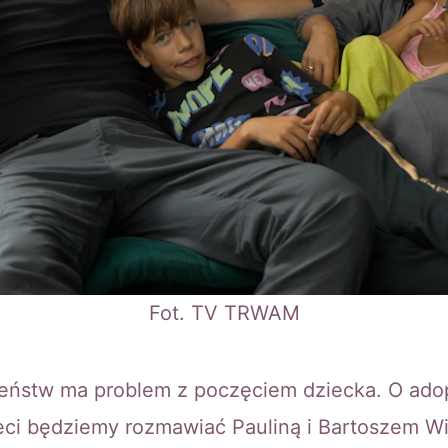
Fot. TV TRWAM
żeństw ma problem z poczęciem dziecka. O adop
ieci będziemy rozmawiać Pauliną i Bartoszem W