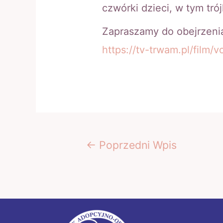
czwórki dzieci, w tym tr
Zapraszamy do obejrzeni
https://tv-trwam.pl/film
Nawigacja
←
Poprzedni Wpis
wpisu