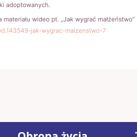
ójki adoptowanych.
a materiału wideo pt. „Jak wygrać małżeństwo
/vod.143549-jak-wygrac-malzenstwo-7
Obrona życia