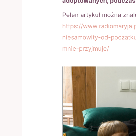
adoptowanych, podczas
Pełen artykuł można znal
https://www.radiomaryja.
niesamowity-od-poczatku
mnie-przyjmuje/