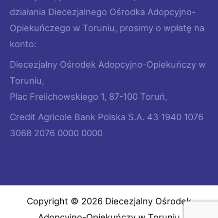
działania Diecezjalnego Ośrodka Adopcyjno-
Opiekuńczego w Toruniu, prosimy o wpłatę na
konto:
Diecezjalny Ośrodek Adopcyjno-Opiekuńczy w
Toruniu,
Plac Frelichowskiego 1, 87-100 Toruń,
Credit Agricole Bank Polska S.A. 43 1940 1076
3068 2076 0000 0000
Copyright © 2026 Diecezjalny Ośrodek
Adopcyjno-Opiekuńczy w Toruniu