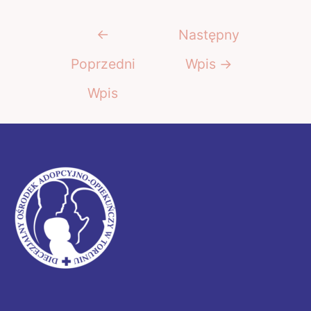
Nawigacja
←
Następny
wpisu
Poprzedni
Wpis
→
Wpis